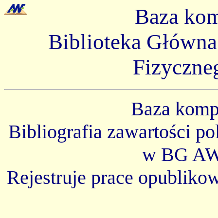
Baza ko
Biblioteka Główn
Fizyczne
Baza kom
Bibliografia zawartości p
w BG AW
Rejestruje prace opubliko