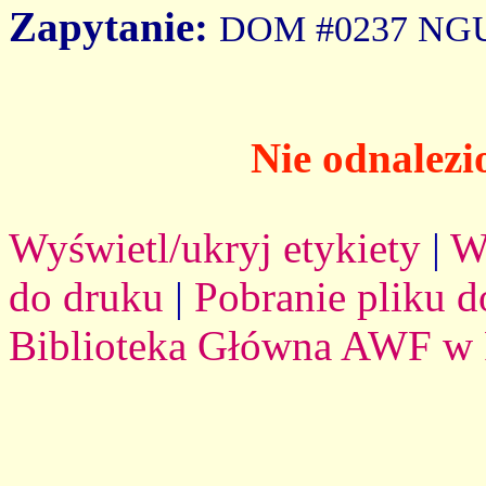
Zapytanie:
DOM #0237 NG
Nie odnalezi
Wyświetl/ukryj etykiety
|
W
do druku
|
Pobranie pliku d
Biblioteka Główna AWF w 