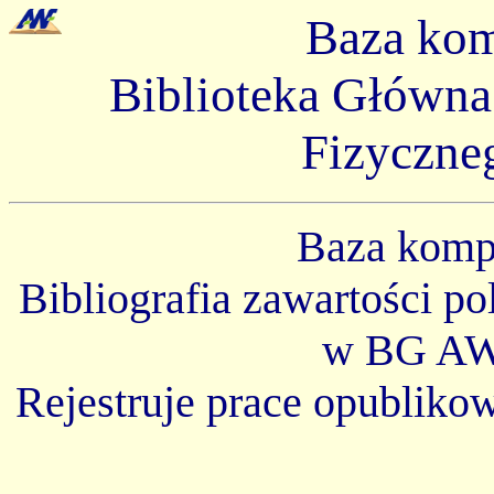
Baza ko
Biblioteka Główn
Fizyczne
Baza kom
Bibliografia zawartości p
w BG AW
Rejestruje prace opubliko