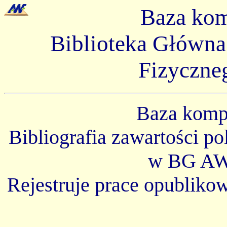
Baza ko
Biblioteka Główn
Fizyczne
Baza kom
Bibliografia zawartości p
w BG AW
Rejestruje prace opubliko