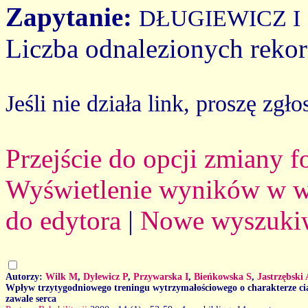
Zapytanie:
DŁUGIEWICZ I
Liczba odnalezionych reko
Jeśli nie działa link, proszę zgło
Przejście do opcji zmiany 
Wyświetlenie wyników w we
do edytora
|
Nowe wyszuki
Autorzy:
Wilk M
,
Dylewicz P
,
Przywarska I
,
Bieńkowska S
,
Jastrzębski 
Wpływ trzytygodniowego treningu wytrzymałościowego o charakterze cią
zawale serca