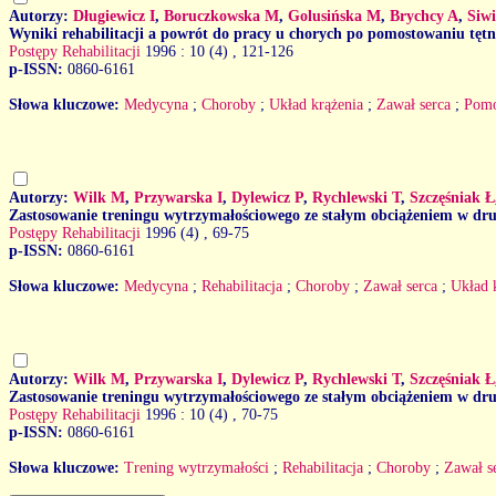
Autorzy:
Długiewicz I
,
Boruczkowska M
,
Golusińska M
,
Brychcy A
,
Siw
Wyniki rehabilitacji a powrót do pracy u chorych po pomostowaniu tęt
Postępy Rehabilitacji
1996 : 10 (4)
, 121-126
p-ISSN:
0860-6161
Słowa kluczowe:
Medycyna
;
Choroby
;
Układ krążenia
;
Zawał serca
;
Pomo
Autorzy:
Wilk M
,
Przywarska I
,
Dylewicz P
,
Rychlewski T
,
Szczęśniak Ł
Zastosowanie treningu wytrzymałościowego ze stałym obciążeniem w drug
Postępy Rehabilitacji
1996 (4)
, 69-75
p-ISSN:
0860-6161
Słowa kluczowe:
Medycyna
;
Rehabilitacja
;
Choroby
;
Zawał serca
;
Układ 
Autorzy:
Wilk M
,
Przywarska I
,
Dylewicz P
,
Rychlewski T
,
Szczęśniak Ł
Zastosowanie treningu wytrzymałościowego ze stałym obciążeniem w drug
Postępy Rehabilitacji
1996 : 10 (4)
, 70-75
p-ISSN:
0860-6161
Słowa kluczowe:
Trening wytrzymałości
;
Rehabilitacja
;
Choroby
;
Zawał s