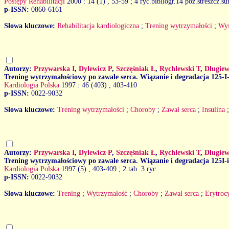
Postępy Rehabilitacji
2000 : 14 (1)
, 53-59 ; 4 ryc.bibliogr.14 poz.streszcz.s
p-ISSN:
0860-6161
Słowa kluczowe:
Rehabilitacja kardiologiczna
;
Trening wytrzymałości
;
Wys
Autorzy:
Przywarska I
,
Dylewicz P
,
Szczęśniak Ł
,
Rychlewski T
,
Długiew
Trening wytrzymałościowy po zawale serca. Wiązanie i degradacja 125-I-
Kardiologia Polska
1997 : 46 (403)
, 403-410
p-ISSN:
0022-9032
Słowa kluczowe:
Trening wytrzymałości
;
Choroby
;
Zawał serca
;
Insulina
Autorzy:
Przywarska I
,
Dylewicz P
,
Szczęśniak Ł
,
Rychlewski T
,
Długiew
Trening wytrzymałościowy po zawale serca. Wiązanie i degradacja 125I-i
Kardiologia Polska
1997 (5)
, 403-409 ; 2 tab. 3 ryc.
p-ISSN:
0022-9032
Słowa kluczowe:
Trening
;
Wytrzymałość
;
Choroby
;
Zawał serca
;
Erytroc