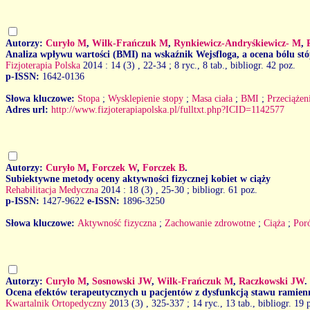
Autorzy:
Curyło M
,
Wilk-Frańczuk M
,
Rynkiewicz-Andryśkiewicz- M
,
Analiza wpływu wartości (BMI) na wskaźnik Wejsfloga, a ocena bólu st
Fizjoterapia Polska
2014 : 14 (3)
, 22-34 ; 8 ryc., 8 tab., bibliogr. 42 poz.
p-ISSN:
1642-0136
Słowa kluczowe:
Stopa
;
Wysklepienie stopy
;
Masa ciała
;
BMI
;
Przeciążen
Adres url:
http://www.fizjoterapiapolska.pl/fulltxt.php?ICID=1142577
Autorzy:
Curyło M
,
Forczek W
,
Forczek B
.
Subiektywne metody oceny aktywności fizycznej kobiet w ciąży
Rehabilitacja Medyczna
2014 : 18 (3)
, 25-30 ; bibliogr. 61 poz.
p-ISSN:
1427-9622
e-ISSN:
1896-3250
Słowa kluczowe:
Aktywność fizyczna
;
Zachowanie zdrowotne
;
Ciąża
;
Por
Autorzy:
Curyło M
,
Sosnowski JW
,
Wilk-Frańczuk M
,
Raczkowski JW
.
Ocena efektów terapeutycznych u pacjentów z dysfunkcją stawu ramien
Kwartalnik Ortopedyczny
2013 (3)
, 325-337 ; 14 ryc., 13 tab., bibliogr. 19 