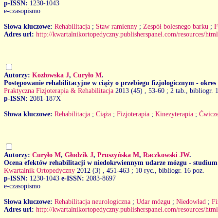
p-ISSN:
1230-1043
e-czasopismo
Słowa kluczowe:
Rehabilitacja
;
Staw ramienny
;
Zespół bolesnego barku
;
F
Adres url:
http://kwartalnikortopedyczny.publisherspanel.com/resources/html
Autorzy:
Kozłowska J
,
Curyło M
.
Postępowanie rehabilitacyjne w ciąży o przebiegu fizjologicznym - okres
Praktyczna Fizjoterapia & Rehabilitacja
2013 (45)
, 53-60 ; 2 tab., bibliogr. 
p-ISSN:
2081-187X
Słowa kluczowe:
Rehabilitacja
;
Ciąża
;
Fizjoterapia
;
Kinezyterapia
;
Ćwicze
Autorzy:
Curyło M
,
Głodzik J
,
Pruszyńska M
,
Raczkowski JW
.
Ocena efektów rehabilitacji w niedokrwiennym udarze mózgu - studiu
Kwartalnik Ortopedyczny
2012 (3)
, 451-463 ; 10 ryc., bibliogr. 16 poz.
p-ISSN:
1230-1043
e-ISSN:
2083-8697
e-czasopismo
Słowa kluczowe:
Rehabilitacja neurologiczna
;
Udar mózgu
;
Niedowład
;
Fi
Adres url:
http://kwartalnikortopedyczny.publisherspanel.com/resources/html