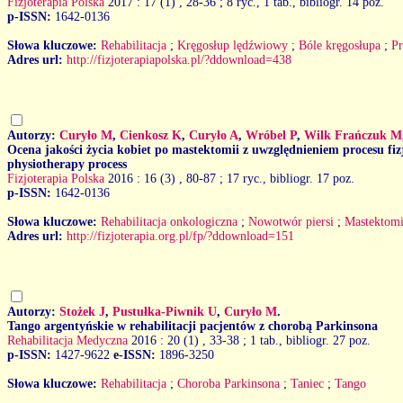
Fizjoterapia Polska
2017 : 17 (1)
, 28-36 ; 8 ryc., 1 tab., bibliogr. 14 poz.
p-ISSN:
1642-0136
Słowa kluczowe:
Rehabilitacja
;
Kręgosłup lędźwiowy
;
Bóle kręgosłupa
;
P
Adres url:
http://fizjoterapiapolska.pl/?ddownload=438
Autorzy:
Curyło M
,
Cienkosz K
,
Curyło A
,
Wróbel P
,
Wilk Frańczuk M
Ocena jakości życia kobiet po mastektomii z uwzględnieniem procesu fizj
physiotherapy process
Fizjoterapia Polska
2016 : 16 (3)
, 80-87 ; 17 ryc., bibliogr. 17 poz.
p-ISSN:
1642-0136
Słowa kluczowe:
Rehabilitacja onkologiczna
;
Nowotwór piersi
;
Mastektom
Adres url:
http://fizjoterapia.org.pl/fp/?ddownload=151
Autorzy:
Stożek J
,
Pustułka-Piwnik U
,
Curyło M
.
Tango argentyńskie w rehabilitacji pacjentów z chorobą Parkinsona
Rehabilitacja Medyczna
2016 : 20 (1)
, 33-38 ; 1 tab., bibliogr. 27 poz.
p-ISSN:
1427-9622
e-ISSN:
1896-3250
Słowa kluczowe:
Rehabilitacja
;
Choroba Parkinsona
;
Taniec
;
Tango