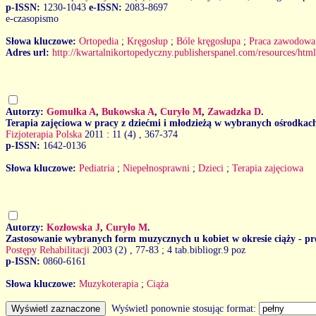
p-ISSN:
1230-1043
e-ISSN:
2083-8697
e-czasopismo
Słowa kluczowe:
Ortopedia
;
Kręgosłup
;
Bóle kręgosłupa
;
Praca zawodowa
Adres url:
http://kwartalnikortopedyczny.publisherspanel.com/resources/html
Autorzy:
Gomułka A
,
Bukowska A
,
Curyło M
,
Zawadzka D
.
Terapia zajęciowa w pracy z dziećmi i młodzieżą w wybranych ośrodkac
Fizjoterapia Polska
2011 : 11 (4)
, 367-374
p-ISSN:
1642-0136
Słowa kluczowe:
Pediatria
;
Niepełnosprawni
;
Dzieci
;
Terapia zajęciowa
Autorzy:
Kozłowska J
,
Curyło M
.
Zastosowanie wybranych form muzycznych u kobiet w okresie ciąży - pr
Postępy Rehabilitacji
2003 (2)
, 77-83 ; 4 tab.bibliogr.9 poz
p-ISSN:
0860-6161
Słowa kluczowe:
Muzykoterapia
;
Ciąża
Wyświetl ponownie stosując format: