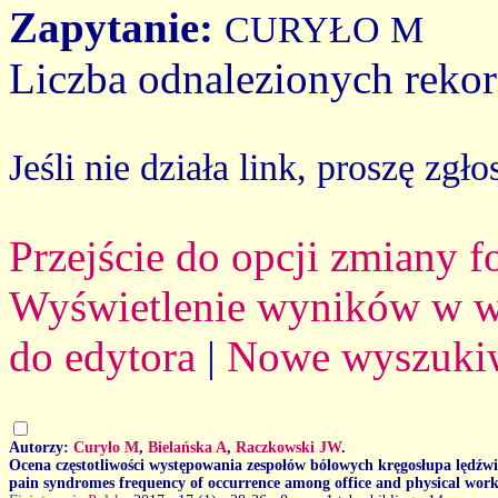
Zapytanie:
CURYŁO M
Liczba odnalezionych reko
Jeśli nie działa link, proszę zgło
Przejście do opcji zmiany 
Wyświetlenie wyników w we
do edytora
|
Nowe wyszuki
Autorzy:
Curyło M
,
Bielańska A
,
Raczkowski JW
.
Ocena częstotliwości występowania zespołów bólowych kręgosłupa lędźw
pain syndromes frequency of occurrence among office and physical work