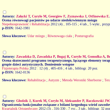
Autorzy:
Załęcki T
,
Curyło M
,
Georgiew F
,
Zyznawska J
,
Otfinowska E
.
Ocena równowagi pacjentów po udarze niedokrwiennym mózgu
Niepełnosprawność i Rehabilitacja
2012 (4)
, 105-115 ; 4 tab., 5 wykr., przyp
p-ISSN:
1642-1981
Słowa kluczowe:
Udar mózgu
;
Równowaga ciała
;
Posturografia
Autorzy:
Zawadzka D
,
Zawadzka P
,
Bugaj R
,
Curyło M
,
Gomułka A
,
B
Ocena skuteczności programu terapeutycznego, łączącego elementy tera
grupie dzieci autystycznych. Doniesienie wstępne
Fizjoterapia Polska
2012 : 12 (4)
, 405-416 ; 4 tab., bibliogr. 20 poz.
p-ISSN:
1642-0136
Słowa kluczowe:
Rehabilitacja
;
Autyzm
;
Metoda Weroniki Sherborne
;
Ter
Autorzy:
Głodzik J
,
Kurek M
,
Curyło M
,
Aleksander P
,
Raczkowski JW
Ograniczenia funkcjonalne związane z bólami kręgosłupa wśród zawod
Kwartalnik Ortopedyczny
2012 (3)
, 316-330 ; 7 ryc., 3 tab., bibliogr. 32 poz