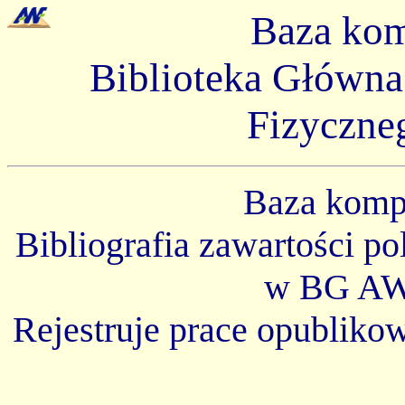
Baza ko
Biblioteka Główn
Fizyczne
Baza kom
Bibliografia zawartości p
w BG AW
Rejestruje prace opubliko