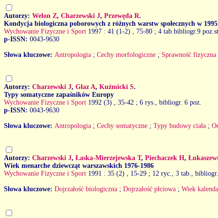
Autorzy:
Welon Z
,
Charzewski J
,
Przewęda R
.
Kondycja biologiczna poborowych z różnych warstw społecznych w 1995
Wychowanie Fizyczne i Sport
1997 : 41 (1-2)
, 75-80 ; 4 tab.bibliogr.9 poz.
p-ISSN:
0043-9630
Słowa kluczowe:
Antropologia
;
Cechy morfologiczne
;
Sprawność fizyczna
Autorzy:
Charzewski J
,
Głaz A
,
Kuźmicki S
.
Typy somatyczne zapaśników Europy
Wychowanie Fizyczne i Sport
1992 (3)
, 35-42 ; 6 rys., bibliogr. 6 poz.
p-ISSN:
0043-9630
Słowa kluczowe:
Antropologia
;
Cechy somatyczne
;
Typy budowy ciała
;
O
Autorzy:
Charzewski J
,
Łaska-Mierzejewska T
,
Piechaczek H
,
Łukaszew
Wiek menarche dziewcząt warszawskich 1976-1986
Wychowanie Fizyczne i Sport
1991 : 35 (2)
, 15-29 ; 12 ryc., 3 tab., bibliogr
Słowa kluczowe:
Dojrzałość biologiczna
;
Dojrzałość płciowa
;
Wiek kalend