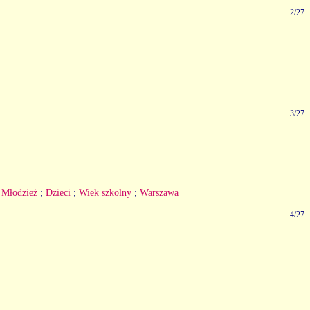
2/27
3/27
;
Młodzież
;
Dzieci
;
Wiek szkolny
;
Warszawa
4/27