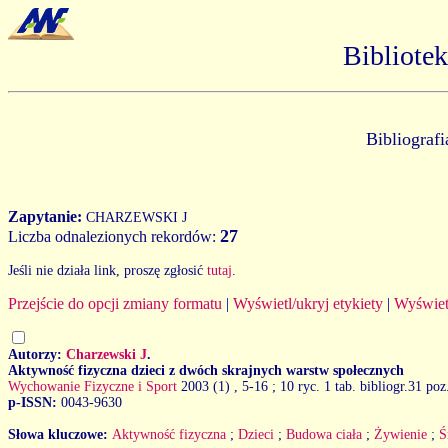
Bibliote
Bibliograf
Zapytanie:
CHARZEWSKI J
27
Liczba odnalezionych rekordów:
Jeśli nie działa link, proszę zgłosić
tutaj
.
Przejście do opcji zmiany formatu
|
Wyświetl/ukryj etykiety
|
Wyświet
Autorzy:
Charzewski J
.
Aktywność fizyczna dzieci z dwóch skrajnych warstw społecznych
Wychowanie Fizyczne i Sport
2003 (1)
, 5-16 ; 10 ryc. 1 tab. bibliogr.31 po
p-ISSN:
0043-9630
Słowa kluczowe:
Aktywność fizyczna
;
Dzieci
;
Budowa ciała
;
Żywienie
;
Ś