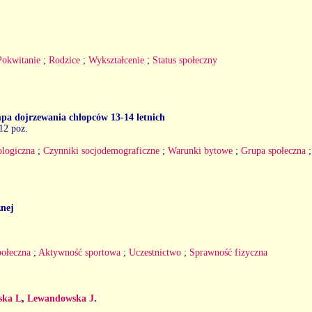
Pokwitanie
;
Rodzice
;
Wykształcenie
;
Status społeczny
mpa dojrzewania chłopców 13-14 letnich
 12 poz.
ologiczna
;
Czynniki socjodemograficzne
;
Warunki bytowe
;
Grupa społeczna
znej
połeczna
;
Aktywność sportowa
;
Uczestnictwo
;
Sprawność fizyczna
ska L
,
Lewandowska J
.