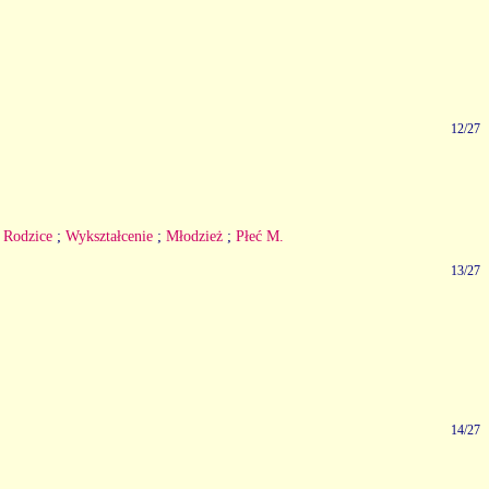
12/27
;
Rodzice
;
Wykształcenie
;
Młodzież
;
Płeć M.
13/27
14/27