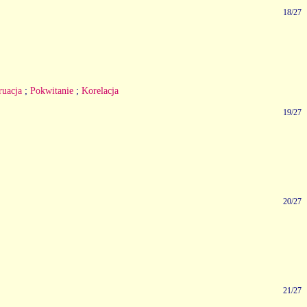
18/27
ruacja
;
Pokwitanie
;
Korelacja
19/27
20/27
21/27