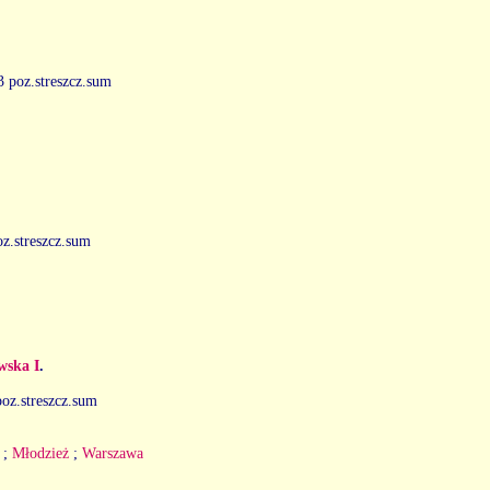
13 poz.streszcz.sum
poz.streszcz.sum
wska I
.
 poz.streszcz.sum
;
Młodzież
;
Warszawa