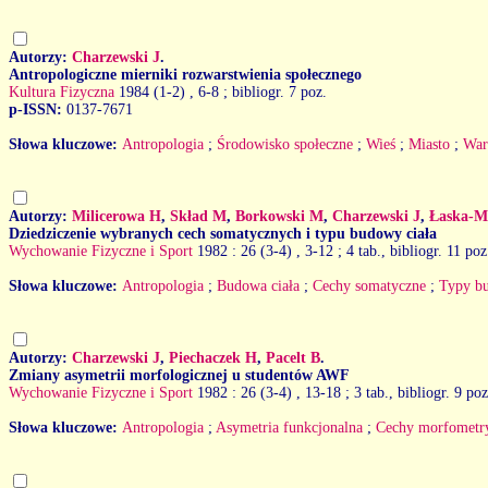
Autorzy:
Charzewski J
.
Antropologiczne mierniki rozwarstwienia społecznego
Kultura Fizyczna
1984 (1-2)
, 6-8 ; bibliogr. 7 poz.
p-ISSN:
0137-7671
Słowa kluczowe:
Antropologia
;
Środowisko społeczne
;
Wieś
;
Miasto
;
War
Autorzy:
Milicerowa H
,
Skład M
,
Borkowski M
,
Charzewski J
,
Łaska-Mi
Dziedziczenie wybranych cech somatycznych i typu budowy ciała
Wychowanie Fizyczne i Sport
1982 : 26 (3-4)
, 3-12 ; 4 tab., bibliogr. 11 poz
Słowa kluczowe:
Antropologia
;
Budowa ciała
;
Cechy somatyczne
;
Typy bu
Autorzy:
Charzewski J
,
Piechaczek H
,
Pacelt B
.
Zmiany asymetrii morfologicznej u studentów AWF
Wychowanie Fizyczne i Sport
1982 : 26 (3-4)
, 13-18 ; 3 tab., bibliogr. 9 poz
Słowa kluczowe:
Antropologia
;
Asymetria funkcjonalna
;
Cechy morfometr