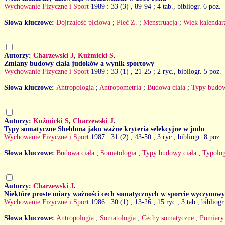
Wychowanie Fizyczne i Sport
1989 : 33 (3)
, 89-94 ; 4 tab., bibliogr. 6 poz.
Słowa kluczowe:
Dojrzałość płciowa
;
Płeć Ż.
;
Menstruacja
;
Wiek kalenda
Autorzy:
Charzewski J
,
Kuźmicki S
.
Zmiany budowy ciała judoków a wynik sportowy
Wychowanie Fizyczne i Sport
1989 : 33 (1)
, 21-25 ; 2 ryc., bibliogr. 5 poz.
Słowa kluczowe:
Antropologia
;
Antropometria
;
Budowa ciała
;
Typy budow
Autorzy:
Kuźmicki S
,
Charzewski J
.
Typy somatyczne Sheldona jako ważne kryteria selekcyjne w judo
Wychowanie Fizyczne i Sport
1987 : 31 (2)
, 43-50 ; 3 ryc., bibliogr. 8 poz.
Słowa kluczowe:
Budowa ciała
;
Somatologia
;
Typy budowy ciała
;
Typolog
Autorzy:
Charzewski J
.
Niektóre proste miary ważności cech somatycznych w sporcie wyczynow
Wychowanie Fizyczne i Sport
1986 : 30 (1)
, 13-26 ; 15 ryc., 3 tab., bibliogr
Słowa kluczowe:
Antropologia
;
Somatologia
;
Cechy somatyczne
;
Pomiary