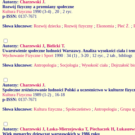
Autorzy:
Charzewski J
.
Rozwój fizyczny a przemiany społeczne
Kultura Fizyczna
1990 (3-4)
, 20 ; 2 ryc.
p-ISSN:
0137-7671
Słowa kluczowe:
Rozwój dziecka
;
Rozwój fizyczny
;
Ekonomia
;
Płeć Ż.
;
Autorzy:
Charzewski J
,
Bielicki T
.
Uwarstwienie społeczne ludności Warszawy. Analiza wysokości ciała i te
Wychowanie Fizyczne i Sport
1990 : 34 (1)
, 3-20 ; 12 ryc., 2 tab., bibliogr.
Słowa kluczowe:
Antropologia
;
Socjologia
;
Wysokość ciała
;
Dojrzałość bi
Autorzy:
Charzewski J
.
Społeczne zróżnicowanie ludności Polski a uczestnictwo w kulturze fizyc
Kultura Fizyczna
1989 (1-2)
, 16-18
p-ISSN:
0137-7671
Słowa kluczowe:
Kultura fizyczna
;
Społeczeństwo
;
Antropologia
;
Grupa s
Autorzy:
Charzewski J
,
Łaska-Mierzejewska T
,
Piechaczek H
,
Łukaszew
Wiek menarchy dziewcząt warszawskich w 1986 roku