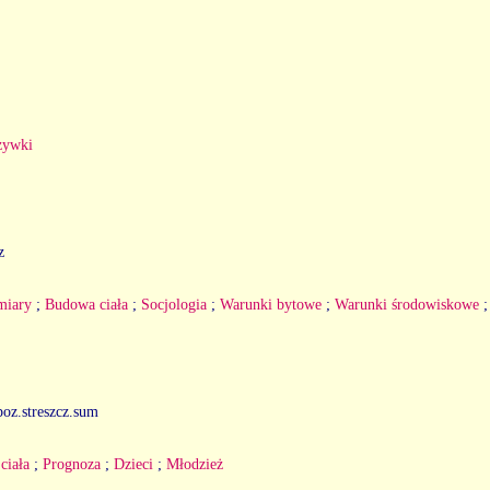
żywki
z
miary
;
Budowa ciała
;
Socjologia
;
Warunki bytowe
;
Warunki środowiskowe
 poz.streszcz.sum
ciała
;
Prognoza
;
Dzieci
;
Młodzież