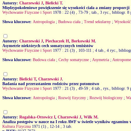
Autorzy:
Charzewski J
,
Bielicki T
.
Międzypokoleniowe powiększenie się wysokości ciała a zmiany proporcji
Wychowanie Fizyczne i Sport
1978 : 22 (4)
, 73-79 ; tab., 3 ryc., bibliogr. 8
Słowa kluczowe:
Antropologia
;
Budowa ciała
;
Trend sekularny
;
Wysokość 
Autorzy:
Charzewski J
,
Piechaczek H
,
Borkowski M
.
Asymetrie niektórych cech somatycznych tenisistów
Wychowanie Fizyczne i Sport
1977 : 21 (3)
, 103-111 ; 4 tab., 4 ryc., bibliog
Słowa kluczowe:
Budowa ciała
;
Cechy somatyczne
;
Asymetria
;
Antropomet
Autorzy:
Bielicki T
,
Charzewski J
.
Badania nad przerastaniem rodziców przez potomstwo
Wychowanie Fizyczne i Sport
1977 : 21 (3)
, 49-59 ; 4 tab., rys., bibliogr. 9
Słowa kluczowe:
Antropologia
;
Rozwój fizyczny
;
Rozwój biologiczny
;
Wa
Autorzy:
Rogalska-Ottowicz I
,
Charzewski J
,
Wilk M
.
Analiza postępów w nauce na I roku AWF w świetle wyników egzaminu 
Kultura Fizyczna
1971 (1)
, 12-14 ; 3 tab.