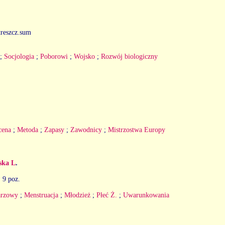
streszcz.sum
;
Socjologia
;
Poborowi
;
Wojsko
;
Rozwój biologiczny
cena
;
Metoda
;
Zapasy
;
Zawodnicy
;
Mistrzostwa Europy
ska L
.
. 9 poz.
arzowy
;
Menstruacja
;
Młodzież
;
Płeć Ż.
;
Uwarunkowania