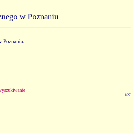
znego w Poznaniu
w Poznaniu.
yszukiwanie
1/27