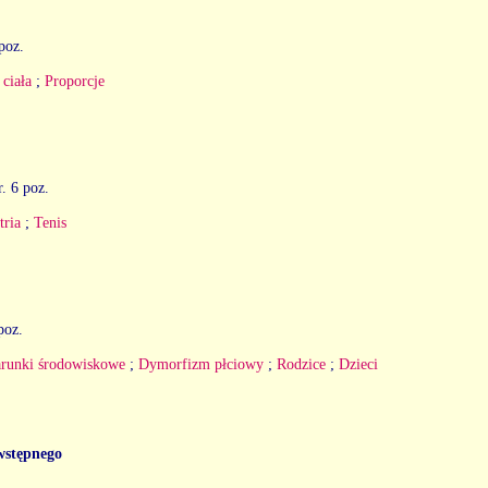
 poz.
ciała
;
Proporcje
r. 6 poz.
ria
;
Tenis
 poz.
runki środowiskowe
;
Dymorfizm płciowy
;
Rodzice
;
Dzieci
wstępnego