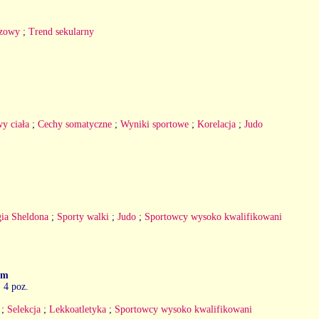
rzowy
;
Trend sekularny
y ciała
;
Cechy somatyczne
;
Wyniki sportowe
;
Korelacja
;
Judo
ia Sheldona
;
Sporty walki
;
Judo
;
Sportowcy wysoko kwalifikowani
ym
. 4 poz.
;
Selekcja
;
Lekkoatletyka
;
Sportowcy wysoko kwalifikowani