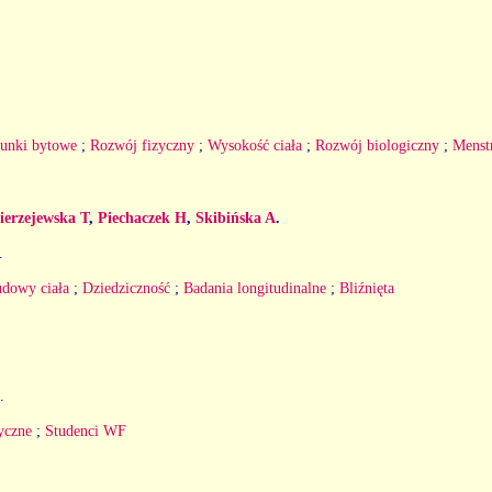
unki bytowe
;
Rozwój fizyczny
;
Wysokość ciała
;
Rozwój biologiczny
;
Menst
erzejewska T
,
Piechaczek H
,
Skibińska A
.
.
dowy ciała
;
Dziedziczność
;
Badania longitudinalne
;
Bliźnięta
.
yczne
;
Studenci WF