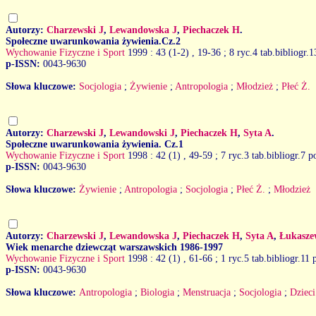
Autorzy:
Charzewski J
,
Lewandowska J
,
Piechaczek H
.
Społeczne uwarunkowania żywienia.Cz.2
Wychowanie Fizyczne i Sport
1999 : 43 (1-2)
, 19-36 ; 8 ryc.4 tab.bibliogr.
p-ISSN:
0043-9630
Słowa kluczowe:
Socjologia
;
Żywienie
;
Antropologia
;
Młodzież
;
Płeć Ż.
Autorzy:
Charzewski J
,
Lewandowski J
,
Piechaczek H
,
Syta A
.
Społeczne uwarunkowania żywienia. Cz.1
Wychowanie Fizyczne i Sport
1998 : 42 (1)
, 49-59 ; 7 ryc.3 tab.bibliogr.7 
p-ISSN:
0043-9630
Słowa kluczowe:
Żywienie
;
Antropologia
;
Socjologia
;
Płeć Ż.
;
Młodzież
Autorzy:
Charzewski J
,
Lewandowska J
,
Piechaczek H
,
Syta A
,
Łukasze
Wiek menarche dziewcząt warszawskich 1986-1997
Wychowanie Fizyczne i Sport
1998 : 42 (1)
, 61-66 ; 1 ryc.5 tab.bibliogr.11
p-ISSN:
0043-9630
Słowa kluczowe:
Antropologia
;
Biologia
;
Menstruacja
;
Socjologia
;
Dzieci