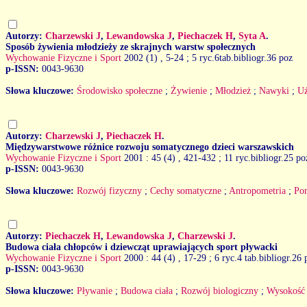
Autorzy:
Charzewski J
,
Lewandowska J
,
Piechaczek H
,
Syta A
.
Sposób żywienia młodzieży ze skrajnych warstw społecznych
Wychowanie Fizyczne i Sport
2002 (1)
, 5-24 ; 5 ryc.6tab.bibliogr.36 poz
p-ISSN:
0043-9630
Słowa kluczowe:
Środowisko społeczne
;
Żywienie
;
Młodzież
;
Nawyki
;
U
Autorzy:
Charzewski J
,
Piechaczek H
.
Międzywarstwowe różnice rozwoju somatycznego dzieci warszawskich
Wychowanie Fizyczne i Sport
2001 : 45 (4)
, 421-432 ; 11 ryc.bibliogr.25 po
p-ISSN:
0043-9630
Słowa kluczowe:
Rozwój fizyczny
;
Cechy somatyczne
;
Antropometria
;
Po
Autorzy:
Piechaczek H
,
Lewandowska J
,
Charzewski J
.
Budowa ciała chłopców i dziewcząt uprawiających sport pływacki
Wychowanie Fizyczne i Sport
2000 : 44 (4)
, 17-29 ; 6 ryc.4 tab.bibliogr.26
p-ISSN:
0043-9630
Słowa kluczowe:
Pływanie
;
Budowa ciała
;
Rozwój biologiczny
;
Wysokość 