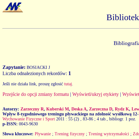
Bibliote
Bibliograf
Zapytanie:
BOSIACKI J
1
Liczba odnalezionych rekordów:
Jeśli nie działa link, proszę zgłosić
tutaj
.
Przejście do opcji zmiany formatu
|
Wyświetl/ukryj etykiety
|
Wyświet
Autorzy:
Zarzeczny R
,
Kuberski M
,
Deska A
,
Zarzeczna D
,
Rydz K
,
Lew
Wpływ 8-tygodniowego treningu pływackiego na zdolność wysiłkową 12-
Wychowanie Fizyczne i Sport
2011 : 55 (2)
, 83-86 ; 4 tab., bibliogr. 1 poz.
p-ISSN:
0043-9630
Słowa kluczowe:
Pływanie
;
Trening fizyczny
;
Trening wytrzymałości
;
Zdo