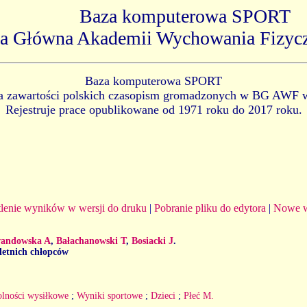
Baza komputerowa SPORT
ka Główna Akademii Wychowania Fizyc
Baza komputerowa SPORT
ia zawartości polskich czasopism gromadzonych w BG AWF 
Rejestruje prace opublikowane od 1971 roku do 2017 roku.
lenie wyników w wersji do druku
|
Pobranie pliku do edytora
|
Nowe w
andowska A
,
Bałachanowski T
,
Bosiacki J
.
letnich chłopców
lności wysiłkowe
;
Wyniki sportowe
;
Dzieci
;
Płeć M.