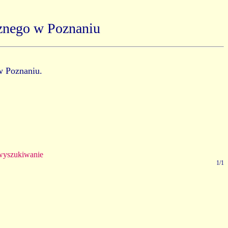
znego w Poznaniu
w Poznaniu.
yszukiwanie
1/1