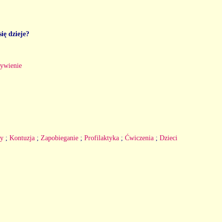
ię dzieje?
ywienie
zy
;
Kontuzja
;
Zapobieganie
;
Profilaktyka
;
Ćwiczenia
;
Dzieci