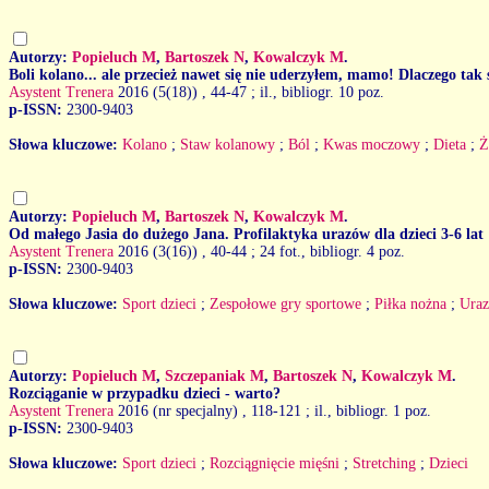
Autorzy:
Popieluch M
,
Bartoszek N
,
Kowalczyk M
.
Boli kolano... ale przecież nawet się nie uderzyłem, mamo! Dlaczego tak s
Asystent Trenera
2016 (5(18))
, 44-47 ; il., bibliogr. 10 poz.
p-ISSN:
2300-9403
Słowa kluczowe:
Kolano
;
Staw kolanowy
;
Ból
;
Kwas moczowy
;
Dieta
;
Ż
Autorzy:
Popieluch M
,
Bartoszek N
,
Kowalczyk M
.
Od małego Jasia do dużego Jana. Profilaktyka urazów dla dzieci 3-6 lat
Asystent Trenera
2016 (3(16))
, 40-44 ; 24 fot., bibliogr. 4 poz.
p-ISSN:
2300-9403
Słowa kluczowe:
Sport dzieci
;
Zespołowe gry sportowe
;
Piłka nożna
;
Ura
Autorzy:
Popieluch M
,
Szczepaniak M
,
Bartoszek N
,
Kowalczyk M
.
Rozciąganie w przypadku dzieci - warto?
Asystent Trenera
2016 (nr specjalny)
, 118-121 ; il., bibliogr. 1 poz.
p-ISSN:
2300-9403
Słowa kluczowe:
Sport dzieci
;
Rozciągnięcie mięśni
;
Stretching
;
Dzieci