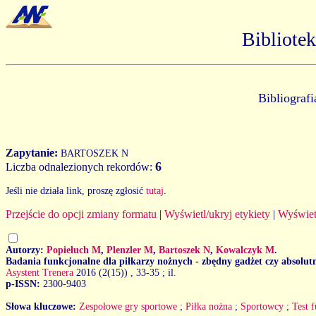
Bibliote
Bibliograf
Zapytanie:
BARTOSZEK N
6
Liczba odnalezionych rekordów:
Jeśli nie działa link, proszę zgłosić
tutaj
.
Przejście do opcji zmiany formatu
|
Wyświetl/ukryj etykiety
|
Wyświet
Autorzy:
Popieluch M
,
Plenzler M
,
Bartoszek N
,
Kowalczyk M
.
Badania funkcjonalne dla piłkarzy nożnych - zbędny gadżet czy absolut
Asystent Trenera
2016 (2(15))
, 33-35 ; il.
p-ISSN:
2300-9403
Słowa kluczowe:
Zespołowe gry sportowe
;
Piłka nożna
;
Sportowcy
;
Test 