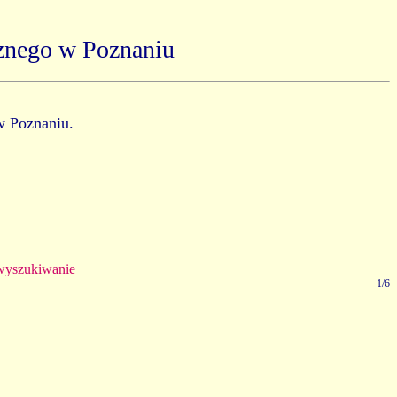
znego w Poznaniu
w Poznaniu.
yszukiwanie
1/6