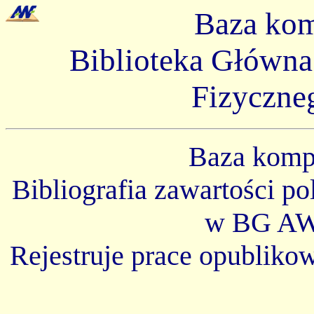
Baza ko
Biblioteka Główn
Fizyczne
Baza kom
Bibliografia zawartości p
w BG AW
Rejestruje prace opubliko