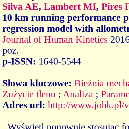
Silva AE
,
Lambert MI
,
Pires 
10 km running performance pre
regression model with allometr
Journal of Human Kinetics
2016
poz.
p-ISSN:
1640-5544
Słowa kluczowe:
Bieżnia mech
Zużycie tlenu
;
Analiza
;
Parame
Adres url:
http://www.johk.pl/
Wyświetl ponownie stosując f