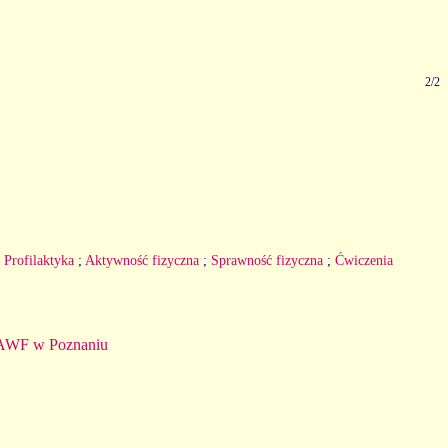
2/2
;
Profilaktyka
;
Aktywność fizyczna
;
Sprawność fizyczna
;
Ćwiczenia
 AWF w Poznaniu