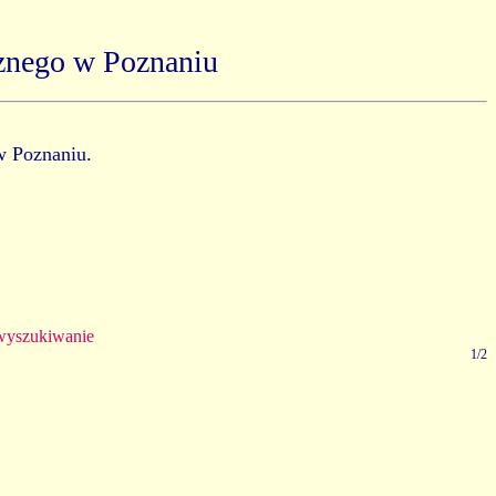
znego w Poznaniu
w Poznaniu.
yszukiwanie
1/2