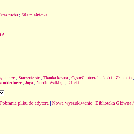
kres ruchu
;
Siła mięśniowa
i A
.
y starsze
;
Starzenie się
;
Tkanka kostna
;
Gęstość mineralna kości
;
Złamania
ia oddechowe
;
Joga
;
Nordic Walking
;
Tai-chi
Pobranie pliku do edytora
|
Nowe wyszukiwanie
|
Biblioteka Główna