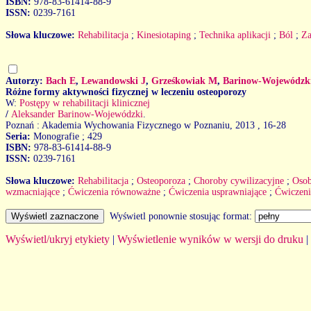
ISBN:
978-83-61414-88-9
ISSN:
0239-7161
Słowa kluczowe:
Rehabilitacja
;
Kinesiotaping
;
Technika aplikacji
;
Ból
;
Za
Autorzy:
Bach E
,
Lewandowski J
,
Grześkowiak M
,
Barinow-Wojewódzk
Różne formy aktywności fizycznej w leczeniu osteoporozy
W:
Postępy w rehabilitacji klinicznej
/
Aleksander Barinow-Wojewódzki
.
Poznań : Akademia Wychowania Fizycznego w Poznaniu, 2013
, 16-28
Seria:
Monografie ; 429
ISBN:
978-83-61414-88-9
ISSN:
0239-7161
Słowa kluczowe:
Rehabilitacja
;
Osteoporoza
;
Choroby cywilizacyjne
;
Osob
wzmacniające
;
Ćwiczenia równoważne
;
Ćwiczenia usprawniające
;
Ćwiczen
Wyświetl ponownie stosując format:
Wyświetl/ukryj etykiety
|
Wyświetlenie wyników w wersji do druku
|