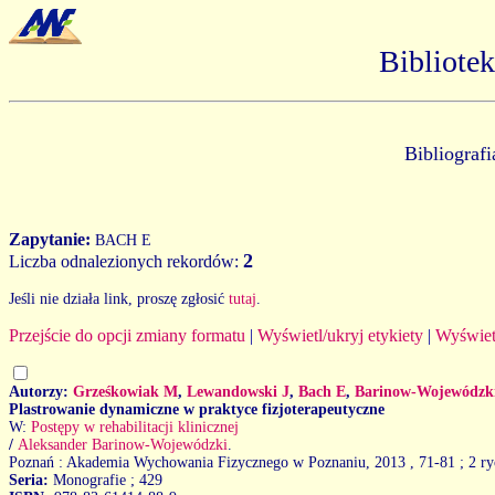
Bibliote
Bibliograf
Zapytanie:
BACH E
2
Liczba odnalezionych rekordów:
Jeśli nie działa link, proszę zgłosić
tutaj
.
Przejście do opcji zmiany formatu
|
Wyświetl/ukryj etykiety
|
Wyświet
Autorzy:
Grześkowiak M
,
Lewandowski J
,
Bach E
,
Barinow-Wojewódzk
Plastrowanie dynamiczne w praktyce fizjoterapeutyczne
W:
Postępy w rehabilitacji klinicznej
/
Aleksander Barinow-Wojewódzki
.
Poznań : Akademia Wychowania Fizycznego w Poznaniu, 2013
, 71-81 ; 2 ry
Seria:
Monografie ; 429