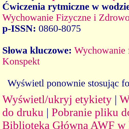
Ćwiczenia rytmiczne w wodzi
Wychowanie Fizyczne i Zdrowo
p-ISSN:
0860-8075
Słowa kluczowe:
Wychowanie f
Konspekt
Wyświetl ponownie stosując f
Wyświetl/ukryj etykiety
|
W
do druku
|
Pobranie pliku d
Biblioteka Główna AWF w 