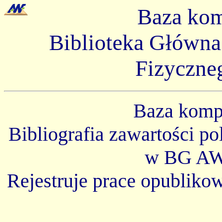
Baza ko
Biblioteka Główn
Fizyczne
Baza kom
Bibliografia zawartości p
w BG AW
Rejestruje prace opubliko