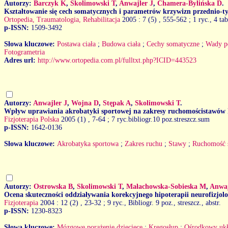
Autorzy:
Barczyk K
,
Skolimowski T
,
Anwajler J
,
Chamera-Bylińska D
.
Kształtowanie się cech somatycznych i parametrów krzywizn przednio-ty
Ortopedia, Traumatologia, Rehabilitacja
2005 : 7 (5)
, 555-562 ; 1 ryc., 4 tab
p-ISSN:
1509-3492
Słowa kluczowe:
Postawa ciała
;
Budowa ciała
;
Cechy somatyczne
;
Wady p
Fotogrametria
Adres url:
http://www.ortopedia.com.pl/fulltxt.php?ICID=443523
Autorzy:
Anwajler J
,
Wojna D
,
Stępak A
,
Skolimowski T
.
Wpływ uprawiania akrobatyki sportowej na zakresy ruchomościstawów k
Fizjoterapia Polska
2005 (1)
, 7-64 ; 7 ryc.bibliogr.10 poz.streszcz.sum
p-ISSN:
1642-0136
Słowa kluczowe:
Akrobatyka sportowa
;
Zakres ruchu
;
Stawy
;
Ruchomość 
Autorzy:
Ostrowska B
,
Skolimowski T
,
Małachowska-Sobieska M
,
Anwaj
Ocena skuteczności oddziaływania korekcyjnego hipoterapii neurofizjol
Fizjoterapia
2004 : 12 (2)
, 23-32 ; 9 ryc., Bibliogr. 9 poz., streszcz., abstr.
p-ISSN:
1230-8323
Słowa kluczowe:
Mózgowe porażenie dziecięce
;
Kręgosłup
;
Ośrodkowy uk