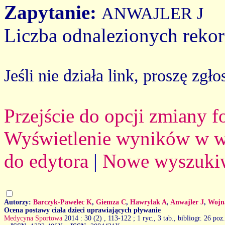
Zapytanie:
ANWAJLER J
Liczba odnalezionych reko
Jeśli nie działa link, proszę zgło
Przejście do opcji zmiany 
Wyświetlenie wyników w we
do edytora
|
Nowe wyszuki
Autorzy:
Barczyk-Pawelec K
,
Giemza C
,
Hawrylak A
,
Anwajler J
,
Wojn
Ocena postawy ciała dzieci uprawiających pływanie
Medycyna Sportowa
2014 : 30 (2)
, 113-122 ; 1 ryc., 3 tab., bibliogr. 26 poz.