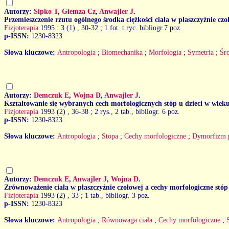
Autorzy:
Sipko T
,
Giemza Cz
,
Anwajler J
.
Przemieszczenie rzutu ogólnego środka ciężkości ciała w płaszczyźnie czo
Fizjoterapia
1995 : 3 (1)
, 30-32 ; 1 fot. t ryc. bibliogr.7 poz.
p-ISSN:
1230-8323
Słowa kluczowe:
Antropologia
;
Biomechanika
;
Morfologia
;
Symetria
;
Śro
Autorzy:
Demczuk E
,
Wojna D
,
Anwajler J
.
Kształtowanie się wybranych cech morfologicznych stóp u dzieci w wieku
Fizjoterapia
1993 (2)
, 36-38 ; 2 rys., 2 tab., bibliogr. 6 poz.
p-ISSN:
1230-8323
Słowa kluczowe:
Antropologia
;
Stopa
;
Cechy morfologiczne
;
Dymorfizm 
Autorzy:
Demczuk E
,
Anwajler J
,
Wojna D
.
Zrównoważenie ciała w płaszczyźnie czołowej a cechy morfologiczne stóp 
Fizjoterapia
1993 (2)
, 33 ; 1 tab., bibliogr. 3 poz.
p-ISSN:
1230-8323
Słowa kluczowe:
Antropologia
;
Równowaga ciała
;
Cechy morfologiczne
;