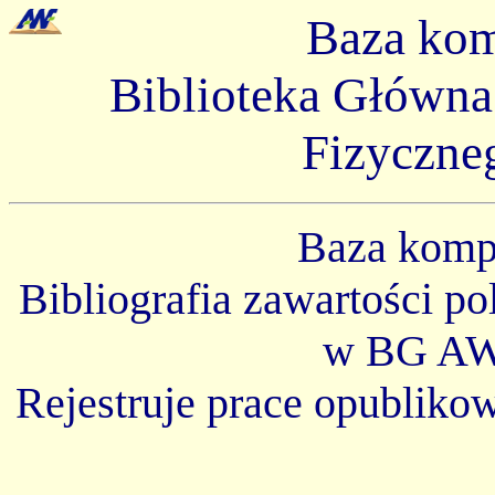
Baza ko
Biblioteka Główn
Fizyczne
Baza kom
Bibliografia zawartości p
w BG AW
Rejestruje prace opubliko