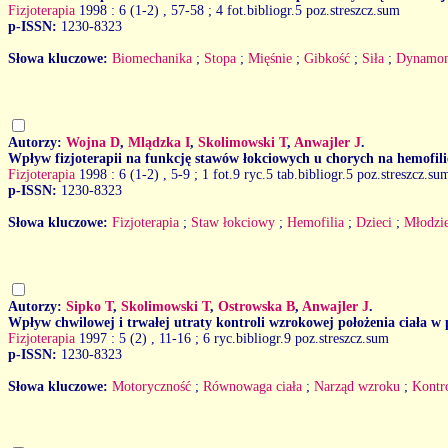
Fizjoterapia
1998 : 6 (1-2)
, 57-58 ; 4 fot.bibliogr.5 poz.streszcz.sum
p-ISSN:
1230-8323
Słowa kluczowe:
Biomechanika
;
Stopa
;
Mięśnie
;
Gibkość
;
Siła
;
Dynamom
Autorzy:
Wojna D
,
Mlądzka I
,
Skolimowski T
,
Anwajler J
.
Wpływ fizjoterapii na funkcję stawów łokciowych u chorych na hemofili
Fizjoterapia
1998 : 6 (1-2)
, 5-9 ; 1 fot.9 ryc.5 tab.bibliogr.5 poz.streszcz.su
p-ISSN:
1230-8323
Słowa kluczowe:
Fizjoterapia
;
Staw łokciowy
;
Hemofilia
;
Dzieci
;
Młodzi
Autorzy:
Sipko T
,
Skolimowski T
,
Ostrowska B
,
Anwajler J
.
Wpływ chwilowej i trwałej utraty kontroli wzrokowej położenia ciała w p
Fizjoterapia
1997 : 5 (2)
, 11-16 ; 6 ryc.bibliogr.9 poz.streszcz.sum
p-ISSN:
1230-8323
Słowa kluczowe:
Motoryczność
;
Równowaga ciała
;
Narząd wzroku
;
Kontr