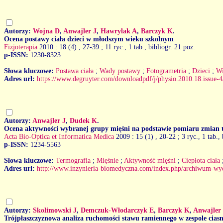
Autorzy:
Wojna D
,
Anwajler J
,
Hawrylak A
,
Barczyk K
.
Ocena postawy ciała dzieci w młodszym wieku szkolnym
Fizjoterapia
2010 : 18 (4)
, 27-39 ; 11 ryc., 1 tab., bibliogr. 21 poz.
p-ISSN:
1230-8323
Słowa kluczowe:
Postawa ciała
;
Wady postawy
;
Fotogrametria
;
Dzieci
;
Wi
Adres url:
https://www.degruyter.com/downloadpdf/j/physio.2010.18.issue
Autorzy:
Anwajler J
,
Dudek K
.
Ocena aktywności wybranej grupy mięśni na podstawie pomiaru zmian t
Acta Bio-Optica et Informatica Medica
2009 : 15 (1)
, 20-22 ; 3 ryc., 1 tab.,
p-ISSN:
1234-5563
Słowa kluczowe:
Termografia
;
Mięśnie
;
Aktywność mięśni
;
Ciepłota ciała
Adres url:
http://www.inzynieria-biomedyczna.com/index.php/archiwum-w
Autorzy:
Skolimowski J
,
Demczuk-Włodarczyk E
,
Barczyk K
,
Anwajler
Trójpłaszczyznowa analiza ruchomości stawu ramiennego w zespole cia