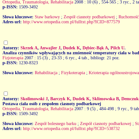
Ortopedia, Traumatologia, Rehabilitacja
2008 : 10 (6)
, 554-565 ; 3 ryc., 2 t
p-ISSN:
1509-3492
Słowa kluczowe:
Staw barkowy
;
Zespół ciasnoty podbarkowej
;
Ruchomość
Adres url:
http://www.ortopedia.com.pl/fulltxt.php?ICID=877579
Autorzy:
Skrzek A
,
Anwajler J
,
Dudek K
,
Dębiec-Bąk A
,
Pilch U
.
Analiza czynników wpływających na zmienność temperatury ciała w bad
Fizjoterapia
2007 : 15 (3)
, 23-33 ; 6 ryc., 4 tab., bibliogr. 21 poz.
p-ISSN:
1230-8323
Słowa kluczowe:
Rehabilitacja
;
Fizykoterapia
;
Krioterapia ogólnoustrojowa
Autorzy:
Skolimowski J
,
Barczyk K
,
Dudek K
,
Sklimowska B
,
Demczuk
Postawa ciała osób z zespołem ciasnoty podbarkowej
Ortopedia, Traumatologia, Rehabilitacja
2007 : 9 (5)
, 484-498 ; 9 ryc., 9 tab
p-ISSN:
1509-3492
Słowa kluczowe:
Zespół bolesnego barku
;
Zespół ciasnoty podbarkowej
;
S
Adres url:
http://www.ortopedia.com.pl/fulltxt.php?ICID=538732