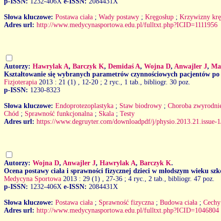
p-ISSN:
1232-406X
e-ISSN:
2084431X
Słowa kluczowe:
Postawa ciała
;
Wady postawy
;
Kręgosłup
;
Krzywizny krę
Adres url:
http://www.medycynasportowa.edu.pl/fulltxt.php?ICID=1111956
Autorzy:
Hawrylak A
,
Barczyk K
,
Demidaś A
,
Wojna D
,
Anwajler J
,
Ma
Kształtowanie się wybranych parametrów czynnościowych pacjentów po 
Fizjoterapia
2013 : 21 (1)
, 12-20 ; 2 ryc., 1 tab., bibliogr. 30 poz.
p-ISSN:
1230-8323
Słowa kluczowe:
Endoprotezoplastyka
;
Staw biodrowy
;
Choroba zwyrodni
Chód
;
Sprawność funkcjonalna
;
Skala
;
Testy
Adres url:
https://www.degruyter.com/downloadpdf/j/physio.2013.21.issue-
Autorzy:
Wojna D
,
Anwajler J
,
Hawrylak A
,
Barczyk K
.
Ocena postawy ciała i sprawności fizycznej dzieci w młodszym wieku sz
Medycyna Sportowa
2013 : 29 (1)
, 27-36 ; 4 ryc., 2 tab., bibliogr. 47 poz.
p-ISSN:
1232-406X
e-ISSN:
2084431X
Słowa kluczowe:
Postawa ciała
;
Sprawność fizyczna
;
Budowa ciała
;
Cechy
Adres url:
http://www.medycynasportowa.edu.pl/fulltxt.php?ICID=1046804