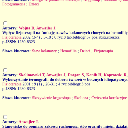
Fotogrametria
;
Dzieci
Autorzy:
Wojna D
,
Anwajler J
.
Wpływ fizjoterapii na funkcję stawów kolanowych chorych na hemofilię
Fizjoterapia
2002 (3-4)
, 5-18 ; 6 ryc.8 tab.bibliogr.37 poz.abstr.streszcz
p-ISSN:
1230-8323
Słowa kluczowe:
Staw kolanowy
;
Hemofilia
;
Dzieci
;
Fizjoterapia
Autorzy:
Skolimowski T
,
Anwajler J
,
Dragan S
,
Konik H
,
Koprowski R
Wykorzystanie termografii do doboru ćwiczeń w bocznych idiopatycznyc
Fizjoterapia
2001 : 9 (1)
, 26-31 ; 4 ryc.bibliogr.3 poz
p-ISSN:
1230-8323
Słowa kluczowe:
Skrzywienie kręgosłupa
;
Skolioza
;
Ćwiczenia korekcyjne
Autorzy:
Anwajler J
.
Stanowisko do pomiaru zakresu ruchomości stóp oraz siły mięśni działaj