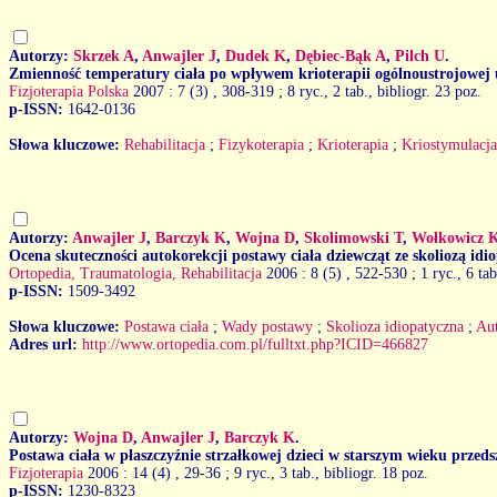
Autorzy:
Skrzek A
,
Anwajler J
,
Dudek K
,
Dębiec-Bąk A
,
Pilch U
.
Zmienność temperatury ciała po wpływem krioterapii ogólnoustrojowej
Fizjoterapia Polska
2007 : 7 (3)
, 308-319 ; 8 ryc., 2 tab., bibliogr. 23 poz.
p-ISSN:
1642-0136
Słowa kluczowe:
Rehabilitacja
;
Fizykoterapia
;
Krioterapia
;
Kriostymulacja
Autorzy:
Anwajler J
,
Barczyk K
,
Wojna D
,
Skolimowski T
,
Wołkowicz 
Ocena skuteczności autokorekcji postawy ciała dziewcząt ze skoliozą idi
Ortopedia, Traumatologia, Rehabilitacja
2006 : 8 (5)
, 522-530 ; 1 ryc., 6 tab
p-ISSN:
1509-3492
Słowa kluczowe:
Postawa ciała
;
Wady postawy
;
Skolioza idiopatyczna
;
Aut
Adres url:
http://www.ortopedia.com.pl/fulltxt.php?ICID=466827
Autorzy:
Wojna D
,
Anwajler J
,
Barczyk K
.
Postawa ciała w płaszczyźnie strzałkowej dzieci w starszym wieku przed
Fizjoterapia
2006 : 14 (4)
, 29-36 ; 9 ryc., 3 tab., bibliogr. 18 poz.
p-ISSN:
1230-8323