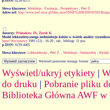
p-ISSN:
0239-4375
Słowa kluczowe:
Wieloboje
;
Ewolucja
;
Perspektywy
;
Płeć Ż.
Adres url:
http://www.awf.wroc.pl/files_mce/INNE%20JEDNOSTKI/Rozp
Autorzy:
Primakow JN
,
Żurek K
.
Model lekkoatletycznego siedmioboju kobiet w świetle analizy czynniko
Sport Wyczynowy
1981 (12)
, 16-20 ; tab., bibliogr. 11 poz.
p-ISSN:
0239-4405
Słowa kluczowe:
Lekkoatletyka
;
Płeć Ż.
;
Wieloboje
;
Siedmiobój
;
Wyniki 
Wyświetl ponownie stosując format:
Wyświetl/ukryj etykiety
|
W
do druku
|
Pobranie pliku d
Biblioteka Główna AWF w 