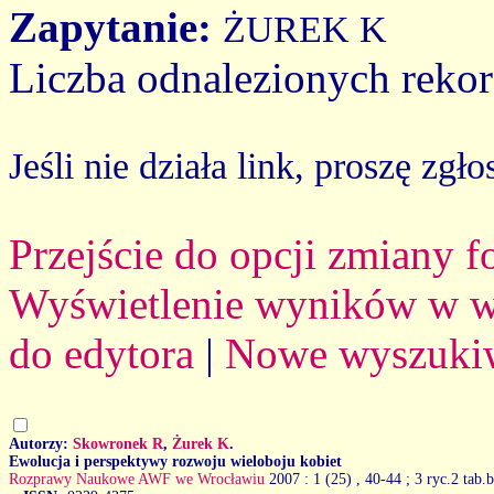
Zapytanie:
ŻUREK K
Liczba odnalezionych reko
Jeśli nie działa link, proszę zgło
Przejście do opcji zmiany 
Wyświetlenie wyników w we
do edytora
|
Nowe wyszuki
Autorzy:
Skowronek R
,
Żurek K
.
Ewolucja i perspektywy rozwoju wieloboju kobiet
Rozprawy Naukowe AWF we Wrocławiu
2007 : 1 (25)
, 40-44 ; 3 ryc.2 tab.b