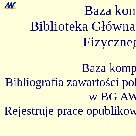
Baza ko
Biblioteka Główn
Fizyczne
Baza kom
Bibliografia zawartości p
w BG AW
Rejestruje prace opubliko