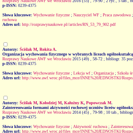
Rozprawy Naukowe AWF we Wrocławiu
2016 (53)
, 79-90 ; 2 ryc., 5 tab., b
p-ISSN:
0239-4375
Słowa kluczowe:
Wychowanie fizyczne
;
Nauczyciel WF
;
Praca zawodowa
ruchowa
Adres url:
http://rozprawynaukowe.pl//articles/RN_53_79_902.pdf
Autorzy:
Ściślak M
,
Rokita A
.
Organizacja wychowania fizycznego w wybranych liceach ogólnokształc
Rozprawy Naukowe AWF we Wrocławiu
2015 (49)
, 58-72 ; bibliogr. 35 poz
p-ISSN:
0239-4375
Słowa kluczowe:
Wychowanie fizyczne
;
Lekcja wf
;
Organizacja
;
Szkoła śr
Adres url:
http://www.awf.wroc.pl/files_mce/INNE%20JEDNOSTKI/Rozp
Autorzy:
Ściślak M
,
Kołodziej M
,
Kałużny K
,
Popowczak M
.
Zainteresowania formami aktywności ruchowej uczniów liceów ogólnoks
Rozprawy Naukowe AWF we Wrocławiu
2014 (45)
, 79-98 ; 10 tab., bibliog
p-ISSN:
0239-4375
Słowa kluczowe:
Wychowanie fizyczne
;
Aktywność ruchowa
;
Zainteresowa
Adres url:
http://www.awf.wroc.pl/files_mce/INNE%20JEDNOSTKI/Rozp