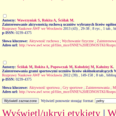
Autorzy:
Wawrzyniak S
,
Rokita A
,
Ściślak M
.
Zainteresowanie aktywnością ruchową uczniów wybranych liceów ogóln
Rozprawy Naukowe AWF we Wrocławiu
2013 (43)
, 29-38 ; 8 ryc., 1 tab., b
p-ISSN:
0239-4375
Słowa kluczowe:
Aktywność ruchowa
;
Wychowanie fizyczne
;
Zainteresowa
Adres url:
http://www.awf.wroc.pl/files_mce/INNE%20JEDNOSTKI/Rozp
Autorzy:
Ściślak M
,
Rokita A
,
Popowczak M
,
Kołodziej M
,
Kałużny K
.
Zainteresowania grami sportowymi uczniów liceów okólnokształcących 
Rozprawy Naukowe AWF we Wrocławiu
2012 (39)
, 149-158 ; 8 tab., biblio
p-ISSN:
0239-4375
Słowa kluczowe:
Aktywność sportowa
;
Gry sportowe
;
Zainteresowania
;
Mł
Adres url:
http://www.awf.wroc.pl/files_mce/INNE%20JEDNOSTKI/Rozp
Wyświetl ponownie stosując format:
Wyświetl/ukryj etykiety
|
W