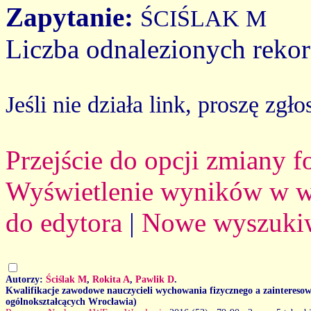
Zapytanie:
ŚCIŚLAK M
Liczba odnalezionych reko
Jeśli nie działa link, proszę zgło
Przejście do opcji zmiany 
Wyświetlenie wyników w we
do edytora
|
Nowe wyszuki
Autorzy:
Ściślak M
,
Rokita A
,
Pawlik D
.
Kwalifikacje zawodowe nauczycieli wychowania fizycznego a zainteresow
ogólnokształcących Wrocławia)