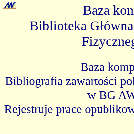
Baza ko
Biblioteka Główn
Fizyczne
Baza kom
Bibliografia zawartości p
w BG AW
Rejestruje prace opubliko