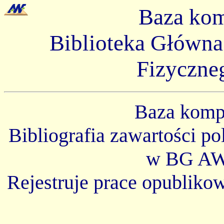
Baza ko
Biblioteka Główn
Fizyczne
Baza kom
Bibliografia zawartości p
w BG AW
Rejestruje prace opubliko