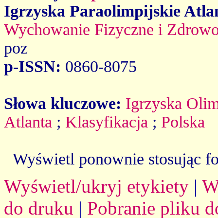
Igrzyska Paraolimpijskie Atla
Wychowanie Fizyczne i Zdrowo
poz
p-ISSN:
0860-8075
Słowa kluczowe:
Igrzyska Olim
Atlanta
;
Klasyfikacja
;
Polska
Wyświetl ponownie stosując f
Wyświetl/ukryj etykiety
|
W
do druku
|
Pobranie pliku d